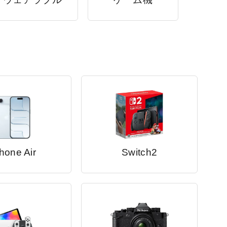
hone Air
Switch2