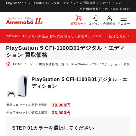
PlayStation 5 CFI-1100B01デジタル・エディション 買取価格 | スマートフォン・携帯の高価買取ならアメモバ買取
お知らせ
買取価格更新日：
2026年08月04日
お問い合わせ
買取カート
ログイン
会員登録
メニュー
2026-07-31
アメモバ新宿店 移転のお知らせ｜新宿マルイアネックス2階から4階へ移転
一覧はこちら
PlayStation 5 CFI-1100B01デジタル・エディ
ション 買取価格
HOME
ゲーム機買取価格表一覧
PlayStation（プレイステーション）買取価
PlayStation 5 CFI-1100B01デジタル・エ
ディション
38,000円
新品フルセットの買取上限額
36,000円
中古フルセットの買取上限額
STEP 01
カラーを選択してください