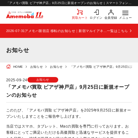
お知らせ
「アメモバ買取 ピアザ神戸店」9月25日に新規オープンのお知らせ | スマートフォン・携帯の高価買取ならアメモバ買取
お問い合わせ
買取カート
ログイン
会員登録
メニュー
2026-07-31
アメモバ新宿店 移転のお知らせ｜新宿マルイアネックス2階から4階へ移転
一覧はこちら
お知らせ
HOME
お知らせ
お知らせ
「アメモバ買取 ピアザ神戸店」9月25日に新
2025-09-24
お知らせ
「アメモバ買取 ピアザ神戸店」9月25日に新規オープ
ンのお知らせ
このたび、「アメモバ買取 ピアザ神戸店」を2025年9月25日に新規オー
プンいたしますことをご報告申し上げます。
当店ではスマホ、タブレット、Macの買取を専門に行っております。お
客様にとってご満足いただける高価買取と迅速なサービスを提供するこ