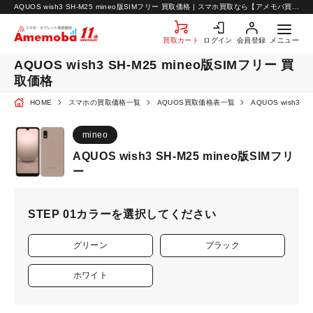
お知らせ
AQUOS wish3 SH-M25 mineo版SIMフリー 買取価格 | スマホ買取なら【アメモバ買取】
お問い合わせ
買取カート
ログイン
会員登録
メニュー
AQUOS wish3 SH-M25 mineo版SIMフリー 買
取価格
HOME
スマホの買取価格一覧
AQUOS買取価格表一覧
AQUOS wish3
mineo
AQUOS wish3 SH-M25 mineo版SIMフリ
ー
STEP 01
カラーを選択してください
グリーン
ブラック
ホワイト