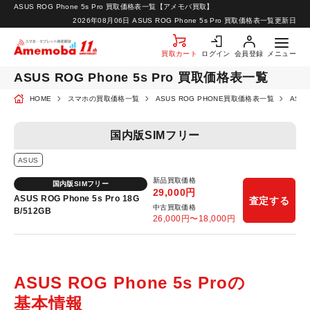
ASUS ROG Phone 5s Pro 買取価格表一覧【アメモバ買取】
お知らせ
2026年08月06日
ASUS ROG Phone 5s Pro 買取価格表一覧更新日
お問い合わせ
買取カート
ログイン
会員登録
メニュー
ASUS ROG Phone 5s Pro 買取価格表一覧
HOME
スマホの買取価格一覧
ASUS ROG PHONE買取価格表一覧
ASUS
国内版SIMフリー
ASUS
新品買取価格
国内版SIMフリー
29,000
円
ASUS ROG Phone 5s Pro 18G
査定する
中古買取価格
B/512GB
26,000
円〜
18,000
円
ASUS ROG Phone 5s Proの
基本情報