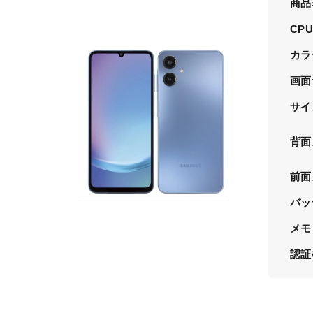
商品
CP
カラ
画面
サイ
背面
前面
バッ
メモ
認証