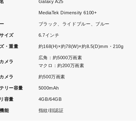
名
Galaxy A25
U
MediaTek Dimensity 6100+
ー
ブラック、ライドブルー、ブルー
サイズ
6.7インチ
ズ・重量
約168(H)×約78(W)×約8.5(D)mm・210g
広角：約5000万画素
カメラ
マクロ：約200万画素
カメラ
約500万画素
テリー容量
5000mAh
リ容量
4GB/64GB
機能
指紋/顔認証