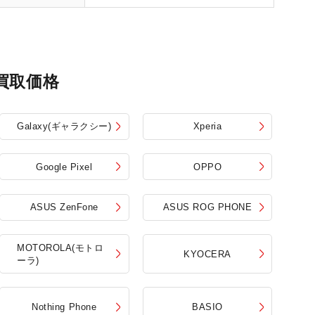
買取価格
Galaxy(ギャラクシー)
Xperia
Google Pixel
OPPO
ASUS ZenFone
ASUS ROG PHONE
MOTOROLA(モトロ
KYOCERA
ーラ)
Nothing Phone
BASIO