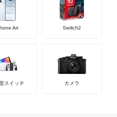
hone Air
Switch2
堂スイッチ
カメラ