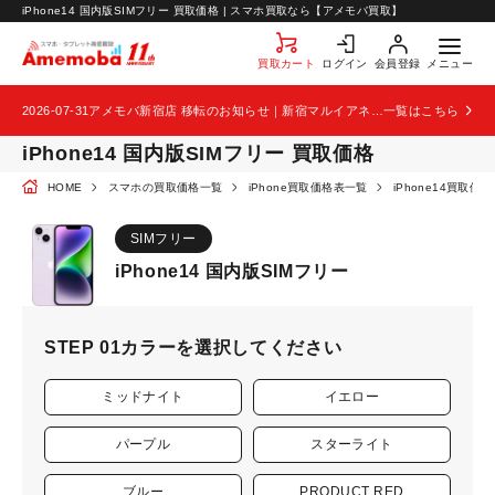
お知らせ
iPhone14 国内版SIMフリー 買取価格 | スマホ買取なら【アメモバ買取】
お問い合わせ
買取カート
ログイン
会員登録
メニュー
2026-07-31
アメモバ新宿店 移転のお知らせ｜新宿マルイアネックス2階から4階へ移転
一覧はこちら
iPhone14 国内版SIMフリー 買取価格
HOME
スマホの買取価格一覧
iPhone買取価格表一覧
iPhone14買取価
SIMフリー
iPhone14 国内版SIMフリー
STEP 01
カラーを選択してください
ミッドナイト
イエロー
パープル
スターライト
ブルー
PRODUCT RED