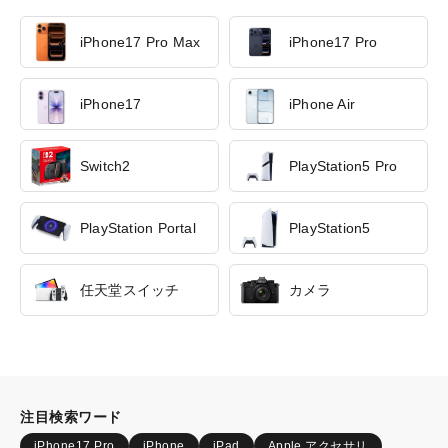
iPhone17 Pro Max
iPhone17 Pro
iPhone17
iPhone Air
Switch2
PlayStation5 Pro
PlayStation Portal
PlayStation5
任天堂スイッチ
カメラ
注目検索ワード
iPhone17 Pro
iPhone
iPad
Apple アクセサリ