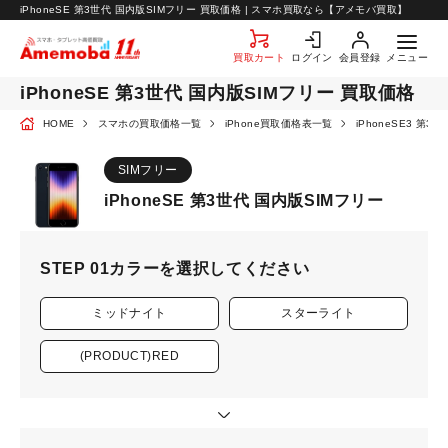
お知らせ
iPhoneSE 第3世代 国内版SIMフリー 買取価格 | スマホ買取なら【アメモバ買取】
お問い合わせ
買取カート
ログイン
会員登録
メニュー
iPhoneSE 第3世代 国内版SIMフリー 買取価格
HOME
スマホの買取価格一覧
iPhone買取価格表一覧
iPhoneSE3 第
SIMフリー
iPhoneSE 第3世代 国内版SIMフリー
STEP 01
カラーを選択してください
ミッドナイト
スターライト
(PRODUCT)RED