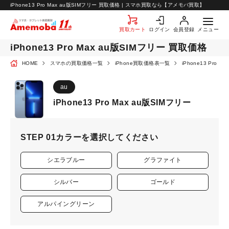
お知らせ
iPhone13 Pro Max au版SIMフリー 買取価格 | スマホ買取なら【アメモバ買取】
お問い合わせ
買取カート
ログイン
会員登録
メニュー
iPhone13 Pro Max au版SIMフリー 買取価格
HOME
スマホの買取価格一覧
iPhone買取価格表一覧
iPhone13 Pro
au
iPhone13 Pro Max au版SIMフリー
STEP 01
カラーを選択してください
シエラブルー
グラファイト
シルバー
ゴールド
アルパイングリーン