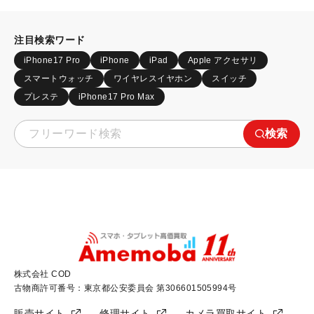
注目検索ワード
iPhone17 Pro
iPhone
iPad
Apple アクセサリ
スマートウォッチ
ワイヤレスイヤホン
スイッチ
プレステ
iPhone17 Pro Max
検索
株式会社 COD
古物商許可番号：東京都公安委員会 第306601505994号
販売サイト
修理サイト
カメラ買取サイト