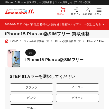
お知らせ
iPhone15 Plus au版SIMフリー 買取価格 | スマホ買取なら【アメモバ買取】
お問い合わせ
買取カート
ログイン
会員登録
メニュー
2026-07-31
アメモバ新宿店 移転のお知らせ｜新宿マルイアネックス2階から4階へ移転
一覧はこちら
iPhone15 Plus au版SIMフリー 買取価格
HOME
スマホの買取価格一覧
iPhone買取価格表一覧
iPhone15 Plu
au
iPhone15 Plus au版SIMフリー
STEP 01
カラーを選択してください
ブラック
イエロー
ピンク
グリーン
ブルー