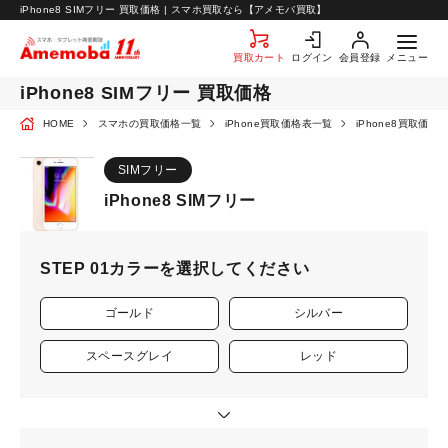
お知らせ
iPhone8 SIMフリー 買取価格 | スマホ買取なら【アメモバ買取】
お問い合わせ
買取カート
ログイン
会員登録
メニュー
iPhone8 SIMフリー 買取価格
HOME
スマホの買取価格一覧
iPhone買取価格表一覧
iPhone8買取価格
SIMフリー
iPhone8 SIMフリー
STEP 01
カラーを選択してください
ゴールド
シルバー
スペースグレイ
レッド