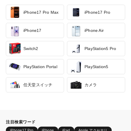
iPhone17 Pro Max
iPhone17 Pro
iPhone17
iPhone Air
Switch2
PlayStation5 Pro
PlayStation Portal
PlayStation5
任天堂スイッチ
カメラ
注目検索ワード
iPhone17 Pro
iPhone
iPad
Apple アクセサリ