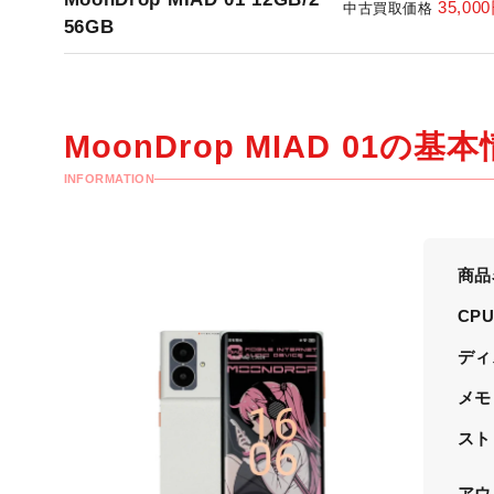
35,000
中古買取価格
56GB
MoonDrop MIAD 01の
基本
INFORMATION
商品
CP
ディ
メモ
スト
アウ