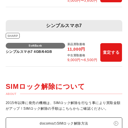
5,000
円〜
3,600
円
シンプルスマホ7
SHARP
新品買取価格
SoftBank
11,000
円
シンプルスマホ7 4GB/64GB
査定する
中古買取価格
9,000
円〜
6,500
円
SIMロック解除について
ABOUT
2015年以降に発売の機種は、SIMロック解除を行なう事により買取金額
がアップ！SIMロック解除の手順はこちらからご確認ください。
docomoのSIMロック解除方法