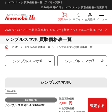
シンプルスマホ 買取価格表一覧【アメモバ買取】
お知らせ
2026年08月05日
シンプルスマホ 買取価格表一覧更新日
お問い合わせ
買取カート
ログイン
会員登録
メニュー
2026-07-31
アメモバ新宿店 移転のお知らせ｜新宿マルイアネックス2階から4階へ移転
一覧はこちら
シンプルスマホ 買取価格表一覧
HOME
スマホの買取価格一覧
シンプルスマホ買取価格表一覧
シンプルスマホ6
シンプルスマホ7
シンプルスマホ6
SHARP
新品買取価格
SoftBank
7,000
円
シンプルスマホ6 4GB/64GB
査定する
中古買取価格