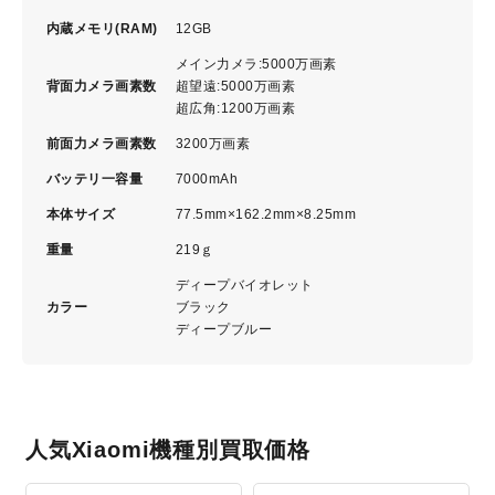
内蔵メモリ(RAM)
12GB
メイン力メラ:5000万画素
背面力メラ画素数
超望遠:5000万画素
超広角:1200万画素
前面力メラ画素数
3200万画素
バッテリ一容量
7000mAh
本体サイズ
77.5mm×162.2mm×8.25mm
重量
219ｇ
ディープバイオレット
カラー
ブラック
ディープブルー
人気Xiaomi機種別買取価格