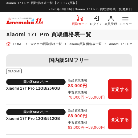
Xiaomi 17T Pro 買取価格表一覧【アメモバ買取】
お知らせ
2026年08月06日
Xiaomi 17T Pro 買取価格表一覧更新日
お問い合わせ
買取カート
ログイン
会員登録
メニュー
Xiaomi 17T Pro 買取価格表一覧
HOME
スマホの買取価格一覧
Xiaomi買取価格表一覧
Xiaomi 17T Pr
国内版SIMフリー
XIAOMI
新品買取価格
国内版SIMフリー
83,000
円
Xiaomi 17T Pro 12GB/256GB
査定する
中古買取価格
78,000
円〜
55,000
円
新品買取価格
国内版SIMフリー
88,000
円
Xiaomi 17T Pro 12GB/512GB
査定する
中古買取価格
83,000
円〜
59,000
円