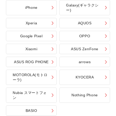
Galaxy(ギャラクシ
iPhone
ー)
Xperia
AQUOS
Google Pixel
OPPO
Xiaomi
ASUS ZenFone
ASUS ROG PHONE
arrows
MOTOROLA(モトロ
KYOCERA
ーラ)
Nubia スマートフォ
Nothing Phone
ン
BASIO