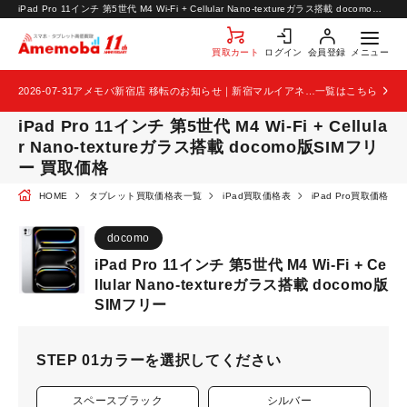
お知らせ
iPad Pro 11インチ 第5世代 M4 Wi-Fi + Cellular Nano-textureガラス搭載 docomo版SIMフリー 買取価格 | タブレット買取なら【アメモバ買取】
お問い合わせ
買取カート
ログイン
会員登録
メニュー
2026-07-31
アメモバ新宿店 移転のお知らせ｜新宿マルイアネックス2階から4階へ移転
一覧はこちら
iPad Pro 11インチ 第5世代 M4 Wi-Fi + Cellula
r Nano-textureガラス搭載 docomo版SIMフリ
ー 買取価格
HOME
タブレット買取価格表一覧
iPad買取価格表
iPad Pro買取価格表
docomo
iPad Pro 11インチ 第5世代 M4 Wi-Fi + Ce
llular Nano-textureガラス搭載 docomo版
SIMフリー
STEP 01
カラーを選択してください
スペースブラック
シルバー