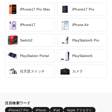
iPhone17 Pro Max
iPhone17 Pro
iPhone17
iPhone Air
Switch2
PlayStation5 Pro
PlayStation Portal
PlayStation5
任天堂スイッチ
カメラ
注目検索ワード
iPhone17 Pro
iPhone
iPad
Apple アクセサリ