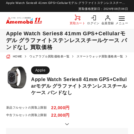
Apple Watch Series8 41mm GPS+Cellularモデル グラファイトステンレススチールケース バンドなし 買取価格 | スマートフォン・携帯の高価買取ならアメモバ買取
お知らせ
買取価格更新日：
2026年08月06日
お問い合わせ
買取カート
ログイン
会員登録
メニュー
Apple Watch Series8 41mm GPS+Cellularモ
デル グラファイトステンレススチールケース バ
ンドなし 買取価格
HOME
ウェアラブル買取価格表一覧
スマートウォッチ買取価格表一覧
A
Apple
Apple Watch Series8 41mm GPS+Cellul
arモデル グラファイトステンレススチール
ケース バンドなし
22,000円
新品フルセットの買取上限額
22,000円
中古フルセットの買取上限額