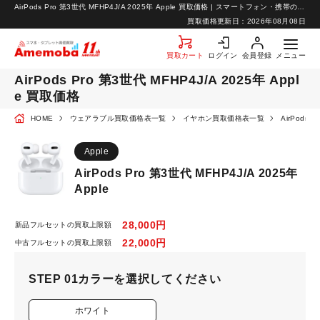
AirPods Pro 第3世代 MFHP4J/A 2025年 Apple 買取価格 | スマートフォン・携帯の高価買取ならアメモバ買取
お知らせ
買取価格更新日：
2026年08月08日
お問い合わせ
買取カート
ログイン
会員登録
メニュー
AirPods Pro 第3世代 MFHP4J/A 2025年 Appl
e 買取価格
HOME
ウェアラブル買取価格表一覧
イヤホン買取価格表一覧
AirPod
Apple
AirPods Pro 第3世代 MFHP4J/A 2025年
Apple
28,000円
新品フルセットの買取上限額
22,000円
中古フルセットの買取上限額
STEP 01
カラーを選択してください
ホワイト