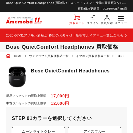
Bose QuietComfort Headphones 買取価格 | スマートフォン・携帯の高価買取ならアメモバ買取
お知らせ
買取価格更新日：
2026年08月05日
お問い合わせ
買取カート
ログイン
会員登録
メニュー
2026-07-31
アメモバ新宿店 移転のお知らせ｜新宿マルイアネックス2階から4階へ移転
一覧はこちら
Bose QuietComfort Headphones 買取価格
HOME
ウェアラブル買取価格表一覧
イヤホン買取価格表一覧
BOSE 
Bose QuietComfort Headphones
17,000円
新品フルセットの買取上限額
12,000円
中古フルセットの買取上限額
STEP 01
カラーを選択してください
ムーンライトグレー
アイスブルー