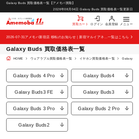
Galaxy Buds 買取価格表一覧【アメモバ買取】
お知らせ
2026年08月04日
Galaxy Buds 買取価格表一覧更新日
お問い合わせ
買取カート
ログイン
会員登録
メニュー
2026-07-31
アメモバ新宿店 移転のお知らせ｜新宿マルイアネックス2階から4階へ移転
一覧はこちら
Galaxy Buds 買取価格表一覧
HOME
ウェアラブル買取価格表一覧
イヤホン買取価格表一覧
Galaxy 
Galaxy Buds 4 Pro
Galaxy Buds4
Galaxy Buds3 FE
Galaxy Buds3
Galaxy Buds 3 Pro
Galaxy Buds 2 Pro
Galaxy Buds2