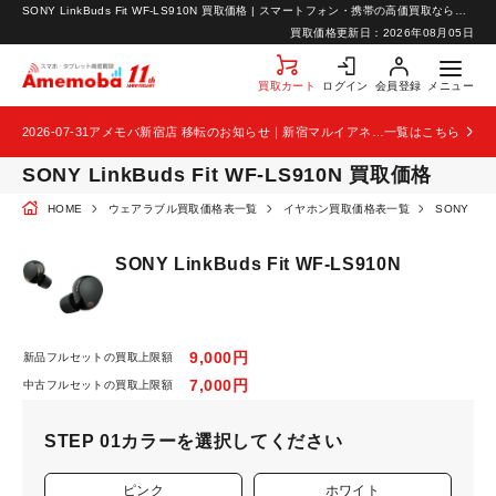
SONY LinkBuds Fit WF-LS910N 買取価格 | スマートフォン・携帯の高価買取ならアメモバ買取
お知らせ
買取価格更新日：
2026年08月05日
お問い合わせ
買取カート
ログイン
会員登録
メニュー
2026-07-31
アメモバ新宿店 移転のお知らせ｜新宿マルイアネックス2階から4階へ移転
一覧はこちら
SONY LinkBuds Fit WF-LS910N 買取価格
HOME
ウェアラブル買取価格表一覧
イヤホン買取価格表一覧
SONY 
SONY LinkBuds Fit WF-LS910N
9,000円
新品フルセットの買取上限額
7,000円
中古フルセットの買取上限額
STEP 01
カラーを選択してください
ピンク
ホワイト