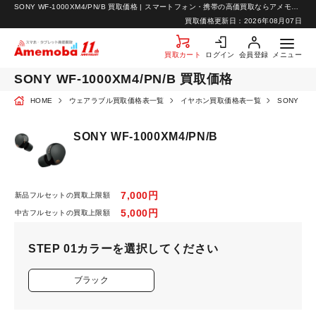
SONY WF-1000XM4/PN/B 買取価格 | スマートフォン・携帯の高価買取ならアメモバ買取
お知らせ
買取価格更新日：
2026年08月07日
お問い合わせ
買取カート
ログイン
会員登録
メニュー
SONY WF-1000XM4/PN/B 買取価格
HOME
ウェアラブル買取価格表一覧
イヤホン買取価格表一覧
SONY 
SONY WF-1000XM4/PN/B
7,000円
新品フルセットの買取上限額
5,000円
中古フルセットの買取上限額
STEP 01
カラーを選択してください
ブラック