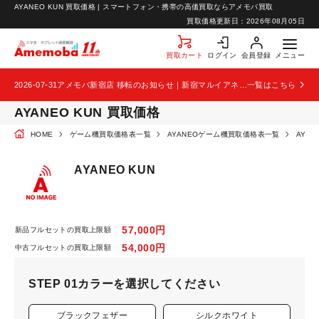
AYANEO KUN 買取価格 | スマートフォン・携帯の高価買取ならアメモバ買取
お知らせ
買取価格更新日：
2026年08月05日
お問い合わせ
買取カート
ログイン
会員登録
メニュー
2026-07-31
アメモバ新宿店 移転のお知らせ｜新宿マルイアネックス2階から4階へ移転
一覧はこちら
AYANEO KUN 買取価格
HOME
ゲーム機買取価格表一覧
AYANEOゲーム機買取価格表一覧
AYAN
AYANEO KUN
57,000円
新品フルセットの買取上限額
54,000円
中古フルセットの買取上限額
STEP 01
カラーを選択してください
ブラックフェザー
シルクホワイト