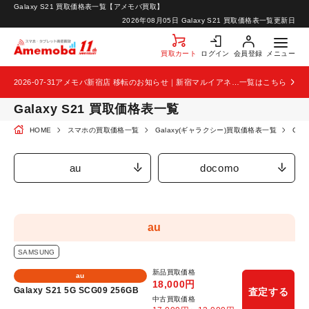
Galaxy S21 買取価格表一覧【アメモバ買取】
お知らせ
2026年08月05日
Galaxy S21 買取価格表一覧更新日
お問い合わせ
買取カート
ログイン
会員登録
メニュー
2026-07-31
アメモバ新宿店 移転のお知らせ｜新宿マルイアネックス2階から4階へ移転
一覧はこちら
Galaxy S21 買取価格表一覧
HOME
スマホの買取価格一覧
Galaxy(ギャラクシー)買取価格表一覧
Gal
au
docomo
au
SAMSUNG
新品買取価格
au
18,000
円
Galaxy S21 5G SCG09 256GB
査定する
中古買取価格