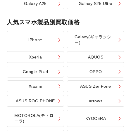
Galaxy A25
Galaxy S25 Ultra
人気スマホ製品別買取価格
Galaxy(ギャラクシ
iPhone
ー)
Xperia
AQUOS
Google Pixel
OPPO
Xiaomi
ASUS ZenFone
ASUS ROG PHONE
arrows
MOTOROLA(モトロ
KYOCERA
ーラ)