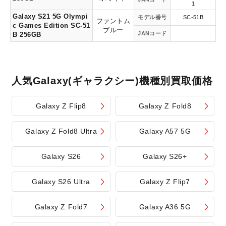
1
Galaxy S21 5G Olympi
モデル番号
SC-51B
ファントム
c Games Edition SC-51
ブルー
JANコード
B 256GB
人気Galaxy(ギャラクシー)機種別買取価格
Galaxy Z Flip8
Galaxy Z Fold8
Galaxy Z Fold8 Ultra
Galaxy A57 5G
Galaxy S26
Galaxy S26+
Galaxy S26 Ultra
Galaxy Z Flip7
Galaxy Z Fold7
Galaxy A36 5G