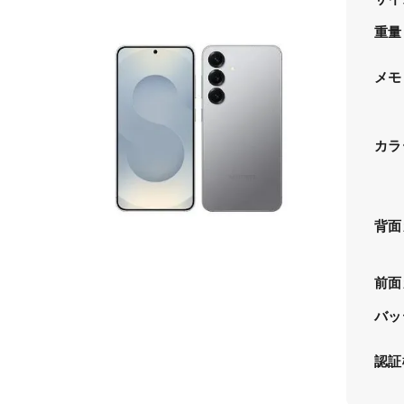
重量
メモ
カラ
背面
前面
バッ
認証