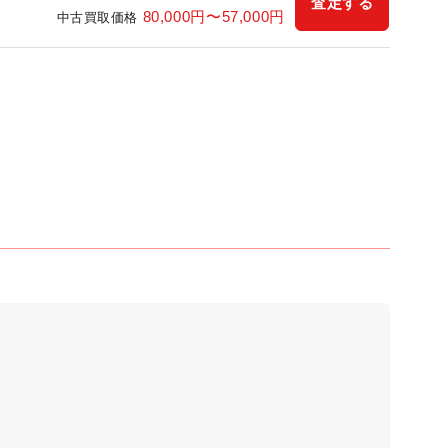
査定する
80,000
円〜
57,000
円
中古買取価格