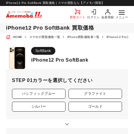
お知らせ
iPhone12 Pro SoftBank 買取価格 | スマホ買取なら【アメモバ買取】
お問い合わせ
買取カート
ログイン
会員登録
メニュー
iPhone12 Pro SoftBank 買取価格
HOME
スマホの買取価格一覧
iPhone買取価格表一覧
iPhone12 Pro
SoftBank
iPhone12 Pro SoftBank
STEP 01
カラーを選択してください
パシフィックブルー
グラファイト
シルバー
ゴールド