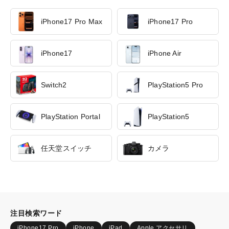
iPhone17 Pro Max
iPhone17 Pro
iPhone17
iPhone Air
Switch2
PlayStation5 Pro
PlayStation Portal
PlayStation5
任天堂スイッチ
カメラ
注目検索ワード
iPhone17 Pro
iPhone
iPad
Apple アクセサリ