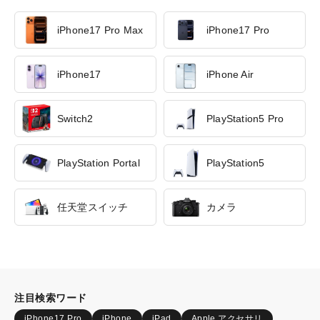
iPhone17 Pro Max
iPhone17 Pro
iPhone17
iPhone Air
Switch2
PlayStation5 Pro
PlayStation Portal
PlayStation5
任天堂スイッチ
カメラ
注目検索ワード
iPhone17 Pro
iPhone
iPad
Apple アクセサリ