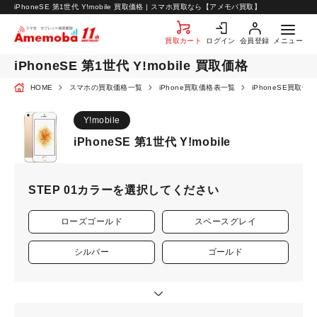
お知らせ
iPhoneSE 第1世代 Y!mobile 買取価格 | スマホ買取なら【アメモバ買取】
お問い合わせ
買取カート
ログイン
会員登録
メニュー
iPhoneSE 第1世代 Y!mobile 買取価格
HOME
スマホの買取価格一覧
iPhone買取価格表一覧
iPhoneSE買取価
Y!mobile
iPhoneSE 第1世代 Y!mobile
STEP 01
カラーを選択してください
ローズゴールド
スペースグレイ
シルバー
ゴールド