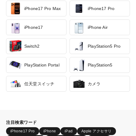
iPhone17 Pro Max
iPhone17 Pro
iPhone17
iPhone Air
Switch2
PlayStation5 Pro
PlayStation Portal
PlayStation5
任天堂スイッチ
カメラ
注目検索ワード
iPhone17 Pro
iPhone
iPad
Apple アクセサリ