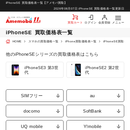
iPhoneSE
買取価格表一覧【アメモバ買取】
お知らせ
2026年08月07日
iPhoneSE 買取価格表一覧更新日
お問い合わせ
買取カート
ログイン
会員登録
メニュー
iPhoneSE
買取価格表一覧
HOME
スマホの買取価格一覧
iPhone買取価格表一覧
iPhoneSE買取価
他のiPhoneSEシリーズの買取価格表はこちら
iPhoneSE3 第3世
iPhoneSE2 第2世
代
代
SIMフリー
au
docomo
SoftBank
UQ mobile
Y!mobile