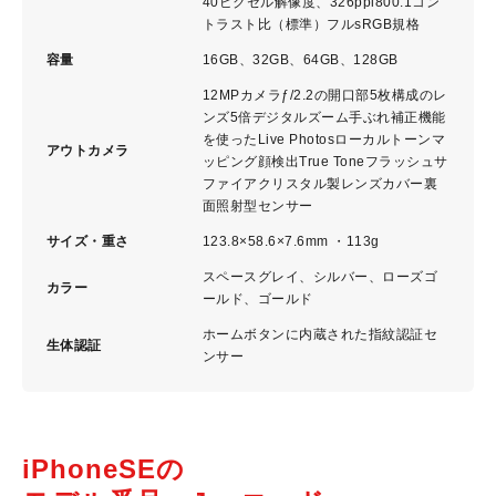
40ピクセル解像度、326ppi800:1コン
トラスト比（標準）フルsRGB規格
容量
16GB、32GB、64GB、128GB
12MPカメラƒ/2.2の開口部5枚構成のレ
ンズ5倍デジタルズーム手ぶれ補正機能
を使ったLive Photosローカルトーンマ
アウトカメラ
ッピング顔検出True Toneフラッシュサ
ファイアクリスタル製レンズカバー裏
面照射型センサー
サイズ・重さ
123.8×58.6×7.6mm ・113g
スペースグレイ、シルバー、ローズゴ
カラー
ールド、ゴールド
ホームボタンに内蔵された指紋認証セ
生体認証
ンサー
iPhoneSEの