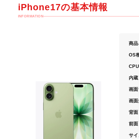
iPhone17の
基本情報
INFORMATION
商品
OS
CP
内蔵
画面
画面
背面
前面
サイ