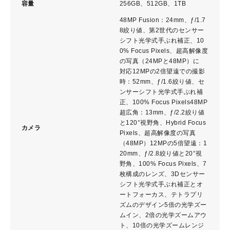
容量
256GB、512GB、1TB
48MP Fusion：24mm、ƒ/1.7
8絞り値、第2世代のセンサー
シフト光学式手ぶれ補正、10
0% Focus Pixels、超高解像度
の写真（24MPと48MP）に
対 応12MPの2倍望遠での撮影
時：52mm、ƒ/1.6絞り値、セ
ンサーシフト光学式手ぶれ補
正、100% Focus Pixels48MP
超広角：13mm、ƒ/2.2絞り値
と120°視野角、Hybrid Focus
カメラ
Pixels、超高解像度の写真
（ 4 8 M P ）12MPの5倍望遠：1
20mm、ƒ/2.8絞り値と20°視
野角、100% Focus Pixels、7
枚構成のレンズ、3Dセンサー
シフト光学式手ぶれ補正とオ
ートフォーカス、テトラプリ
ズムのデ ザ イ ン5倍の光学ズー
ムイン、2倍の光学ズームアウ
ト、10倍の光学ズームレ ン ジ