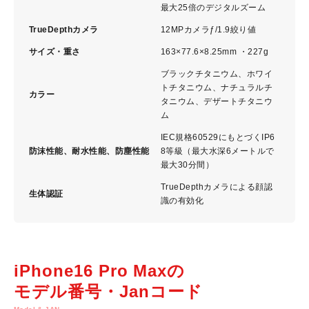
最大25倍のデジタルズーム
TrueDepthカメラ
12MPカメラƒ/1.9絞り値
サイズ・重さ
163×77.6×8.25mm ・227g
ブラックチタニウム、ホワイ
トチタニウム、ナチュラルチ
カラー
タニウム、デザートチタニウ
ム
IEC規格60529にもとづくIP6
防沫性能、耐水性能、防塵性能
8等級（最大水深6メートルで
最大3 0 分 間 ）
TrueDepthカメラによる顔認
生体認証
識の有 効 化
iPhone16 Pro Maxの
モデル番号・Janコード