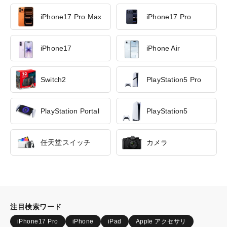
iPhone17 Pro Max
iPhone17 Pro
iPhone17
iPhone Air
Switch2
PlayStation5 Pro
PlayStation Portal
PlayStation5
任天堂スイッチ
カメラ
注目検索ワード
iPhone17 Pro
iPhone
iPad
Apple アクセサリ