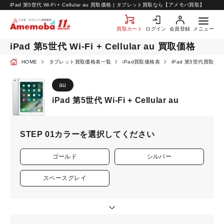
お知らせ
iPad 第5世代 Wi-Fi + Cellular au 買取価格 | タブレット買取なら【アメモバ買取】
お問い合わせ
買取カート
ログイン
会員登録
メニュー
iPad 第5世代 Wi-Fi + Cellular au 買取価格
HOME
タブレット買取価格表一覧
iPad買取価格表
iPad 第5世代買取価
au
iPad 第5世代 Wi-Fi + Cellular au
STEP 01
カラーを選択してください
ゴールド
シルバー
スペースグレイ