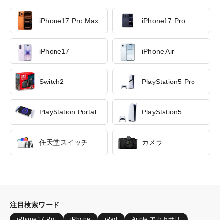
iPhone17 Pro Max
iPhone17 Pro
iPhone17
iPhone Air
Switch2
PlayStation5 Pro
PlayStation Portal
PlayStation5
任天堂スイッチ
カメラ
注目検索ワード
iPhone17 Pro
iPhone
iPad
Apple アクセサリ