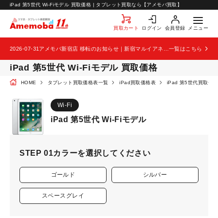
お知らせ
iPad 第5世代 Wi-Fiモデル 買取価格 | タブレット買取なら【アメモバ買取】
お問い合わせ
買取カート
ログイン
会員登録
メニュー
2026-07-31
アメモバ新宿店 移転のお知らせ｜新宿マルイアネックス2階から4階へ移転
一覧はこちら
iPad 第5世代 Wi-Fiモデル 買取価格
HOME
タブレット買取価格表一覧
iPad買取価格表
iPad 第5世代買取価
Wi-Fi
iPad 第5世代 Wi-Fiモデル
STEP 01
カラーを選択してください
ゴールド
シルバー
スペースグレイ