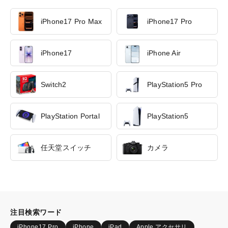
iPhone17 Pro Max
iPhone17 Pro
iPhone17
iPhone Air
Switch2
PlayStation5 Pro
PlayStation Portal
PlayStation5
任天堂スイッチ
カメラ
注目検索ワード
iPhone17 Pro
iPhone
iPad
Apple アクセサリ