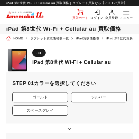
お知らせ
iPad 第8世代 Wi-Fi + Cellular au 買取価格 | タブレット買取なら【アメモバ買取】
お問い合わせ
買取カート
ログイン
会員登録
メニュー
iPad 第8世代 Wi-Fi + Cellular au 買取価格
HOME
タブレット買取価格表一覧
iPad買取価格表
iPad 第8世代買取価
au
iPad 第8世代 Wi-Fi + Cellular au
STEP 01
カラーを選択してください
ゴールド
シルバー
スペースグレイ