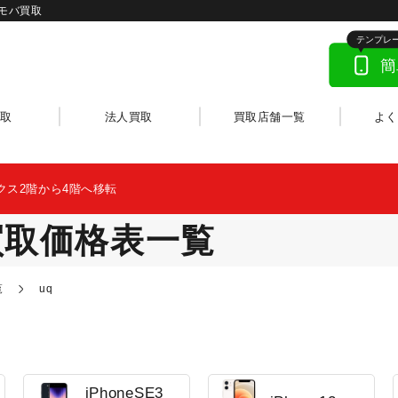
メモバ買取
取
法人買取
買取店舗一覧
よ
クス2階から4階へ移転
買取価格表一覧
覧
uq
iPhoneSE3